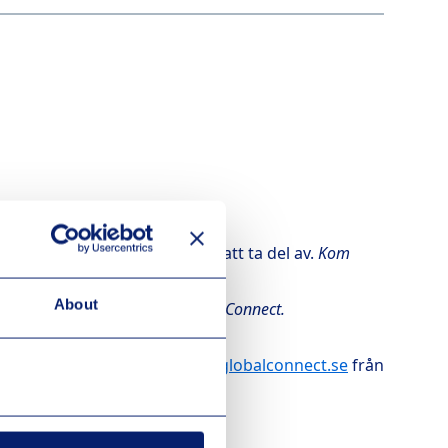
.
ningsalternativ som du önskar att ta del av.
Kom
About
ura på hela beloppet från GlobalConnect.
k-ID eller mejla
kundservice@globalconnect.se
från