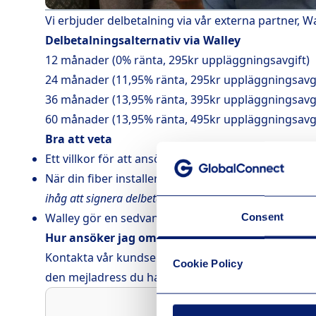
Vi erbjuder delbetalning via vår externa partner, Wa
Delbetalningsalternativ via Walley
12 månader (0% ränta, 295kr uppläggningsavgift)
24 månader (11,95% ränta, 295kr uppläggningsavgi
36 månader (13,95% ränta, 395kr uppläggningsavgi
60 månader (13,95% ränta, 495kr uppläggningsavgi
Bra att veta
Ett villkor för att ansöka om delbetalning är att 
När din fiber installerats får du en länk via e-post
ihåg att signera delbetalningen inom 7 dagar, annars s
Walley gör en sedvanlig kreditprövning i samband m
Consent
Hur ansöker jag om delbetalning?
Kontakta vår kundservice så hjälper vi dig! Du kan 
Cookie Policy
den mejladress du har registrerad i din fiberbestäl
Att låna kostar pengar!