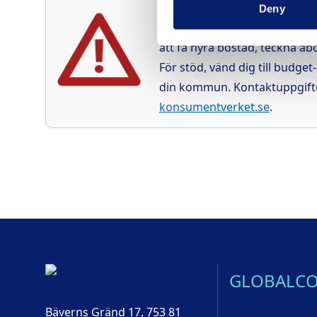
Om du inte kan betala tillbaka
Deny
en betalningsanmärkning. Det 
att få hyra bostad, teckna a
För stöd, vänd dig till budget
din kommun. Kontaktuppgifte
konsumentverket.se
.
GLOBALC
Bäverns Gränd 17, 753 81