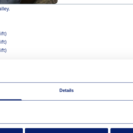
lley.
ft)
ft)
ft)
du har en mejladress, telefonnummer och ett svenskt Bank-ID
 och sms från Walley där du väljer och signerar det delbetal
kickas en faktura på hela beloppet från GlobalConnect.
Details
ed att din fiber installerats,
om denna nekas skickas en fakt
ringa oss på 0200-43 00 00 och verifiera dig via svenskt Ban
lning.