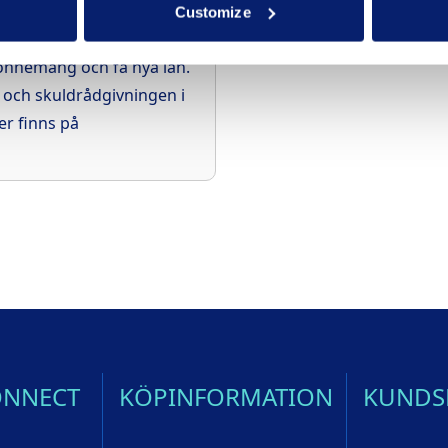
 skulden i tid riskerar du
Customize
kan leda till svårigheter
bonnemang och få nya lån.
- och skuldrådgivningen i
r finns på
ONNECT
KÖPINFORMATION
KUNDS