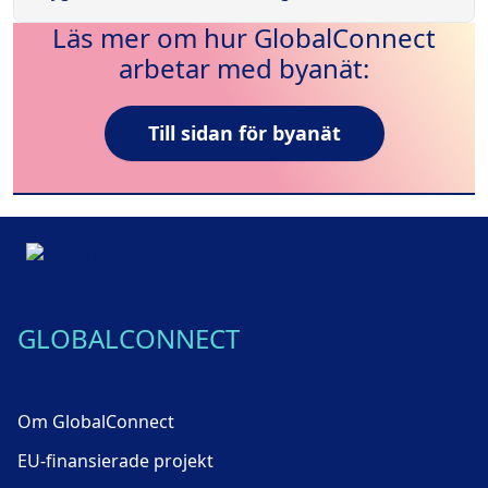
Läs mer om hur GlobalConnect
arbetar med byanät:
Till sidan för byanät
GLOBALCONNECT
Om GlobalConnect
EU-finansierade projekt