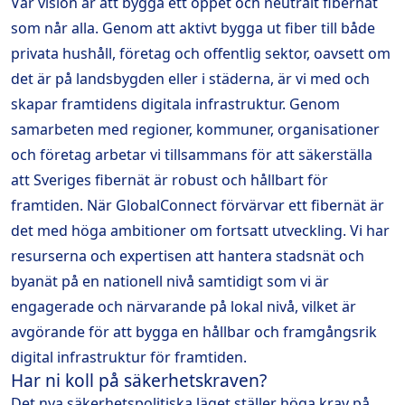
Vår vision är att bygga ett öppet och neutralt fibernät
som når alla. Genom att aktivt bygga ut fiber till både
privata hushåll, företag och offentlig sektor, oavsett om
det är på landsbygden eller i städerna, är vi med och
skapar framtidens digitala infrastruktur. Genom
samarbeten med regioner, kommuner, organisationer
och företag arbetar vi tillsammans för att säkerställa
att Sveriges fibernät är robust och hållbart för
framtiden. När GlobalConnect förvärvar ett fibernät är
det med höga ambitioner om fortsatt utveckling. Vi har
resurserna och expertisen att hantera stadsnät och
byanät på en nationell nivå samtidigt som vi är
engagerade och närvarande på lokal nivå, vilket är
avgörande för att bygga en hållbar och framgångsrik
digital infrastruktur för framtiden.
Har ni koll på säkerhetskraven?
Det nya säkerhetspolitiska läget ställer höga krav på