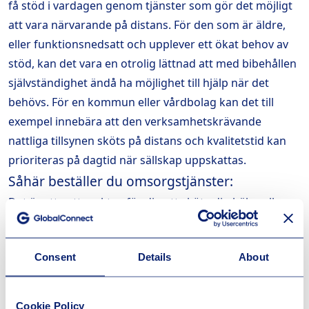
få stöd i vardagen genom tjänster som gör det möjligt
att vara närvarande på distans. För den som är äldre,
eller funktionsnedsatt och upplever ett ökat behov av
stöd, kan det vara en otrolig lättnad att med bibehållen
självständighet ändå ha möjlighet till hjälp när det
behövs. För en kommun eller vårdbolag kan det till
exempel innebära att den verksamhetskrävande
nattliga tillsynen sköts på distans och kvalitetstid kan
prioriteras på dagtid när sällskap uppskattas.
Såhär beställer du omsorgstjänster:
Det är ett nytt verktyg för dig att sköta din hälsa eller
hjälpa en nära anhörig i dess behov av tillsyn och vård.
För att beställa och läsa mer om omsorgsportalen,
Consent
Details
About
välfärdsbredbandet eller de olika digitala
omsorgstjänsterna finns mer information
på
www.omsorgsportalen.se
.
Cookie Policy