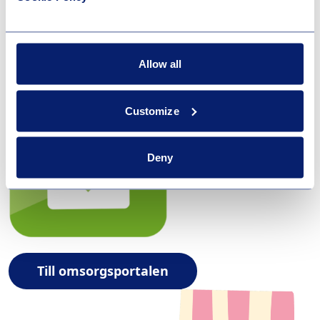
Omsorgsportalen och dess innehåll är en tjänst som
levereras av Sappa AB, där vi erbjuder dig som
GlobalConnect kund möjligheten att fritt välja om ni
Allow all
önskar beställa dess tjänster.
Customize
Deny
Till omsorgsportalen