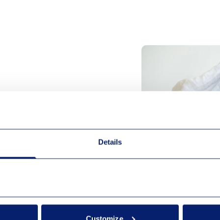
 gör på internet
är ute på nätet
illgång till fiber.
Details
Customize