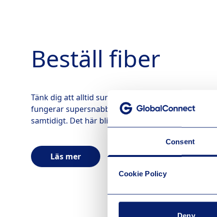
Beställ fiber
Tänk dig att alltid surfa utan väntetider. Att allt du
fungerar supersnabbt, även om resten av familjen 
samtidigt. Det här blir nu verklighet när allt fler får t
Consent
Läs mer
Cookie Policy
Deny