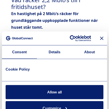
fritidshuset?
En hastighet på 2 Mbit/s räcker för
grundläggande uppkopplade funktioner när
huset står tomt.
Larm med uppkoppling mot larmcentral
Övervakningskamera (en kamera i normal
upplösning)
Consent
Details
About
Fjärrstyrning av värme eller värmepump
Smarta hem-funktioner (sensorer, timers,
styrsystem)
Cookie Policy
Enklare surf och mejl
Bankärenden och myndighetstjänster
Musikstreaming i normal kvalitet
Allow all
Sök på din adress för att se
Customize