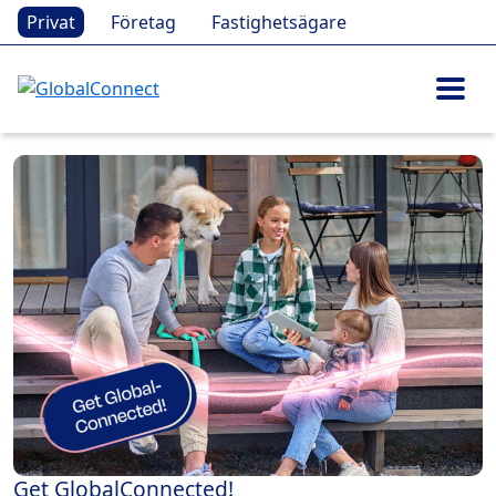
Privat
Företag
Fastighetsägare
Get GlobalConnected!