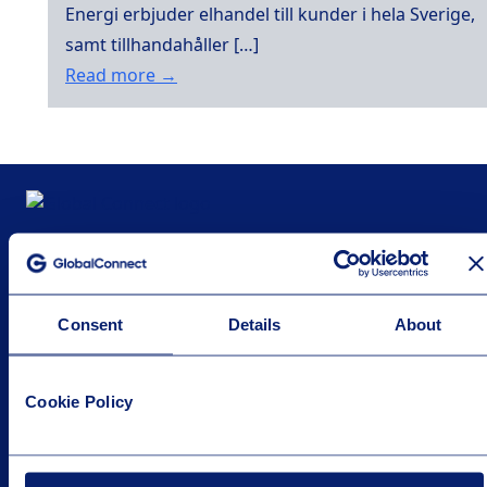
Energi erbjuder elhandel till kunder i hela Sverige,
samt tillhandahåller […]
Read more →
GLOBALCONNECT
Consent
Details
About
Om GlobalConnect
Cookie Policy
EU-finansierade projekt
Karriär
Press