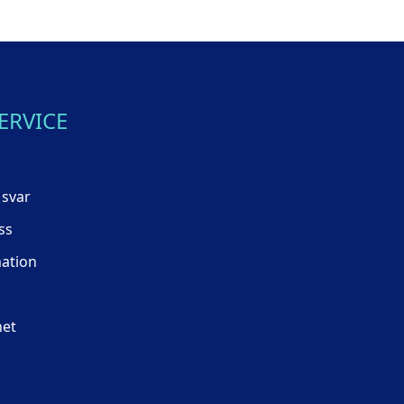
ERVICE
 svar
ss
mation
het