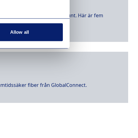
fa precis som hemma – året runt. Här är fem
Allow all
ramtidssäker fiber från GlobalConnect.