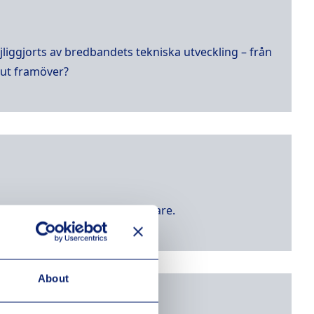
jliggjorts av bredbandets tekniska utveckling – från
 ut framöver?
WiFi-täckning och surfar snabbare.
About
pling!