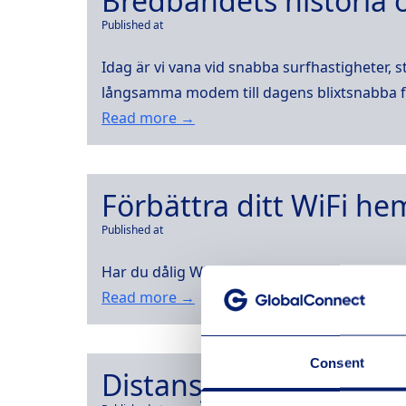
Bredbandets historia 
Published at
Idag är vi vana vid snabba surfhastigheter, 
långsamma modem till dagens blixtsnabba fi
Read more →
Förbättra ditt WiFi he
Published at
Har du dålig WiFi-täckning hemma? Läs våra t
Read more →
Consent
Distansjobb från friti