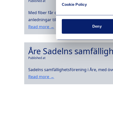
Published at
Cookie Policy
Med fiber får du stabil, snabb och obegrän
anledningar till varför det är fördelaktigt med
Read more →
Deny
Åre Sadelns samfällig
Published at
Sadelns samfällighetsförening i Åre, med öve
Read more →