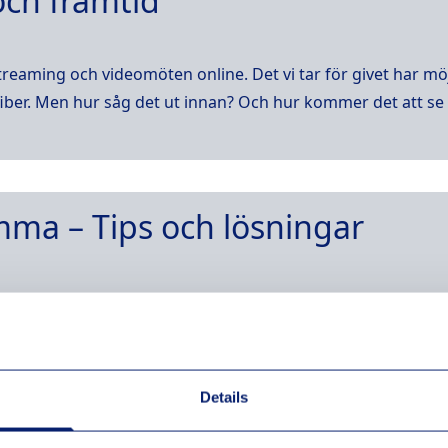
och framtid
streaming och videomöten online. Det vi tar för givet har mö
ber. Men hur såg det ut innan? Och hur kommer det att se
mma – Tips och lösningar
ips på hur du förbättrar ditt trådlösa nätverk, får bättre 
Details
dshuset – så får du bäst uppkop