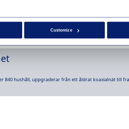
sad uppkoppling som gör att du kan jobba, streama och sur
 fiber i fritidshuset.
Customize
het
r 840 hushåll, uppgraderar från ett åldrat koaxialnät till f