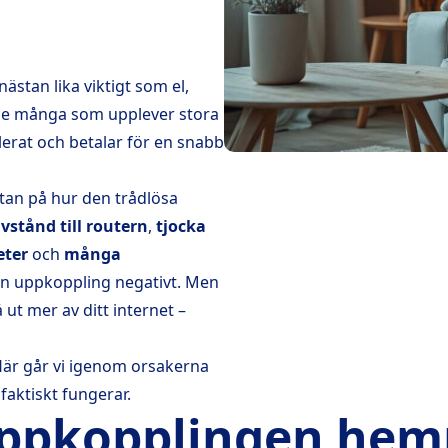
ästan lika viktigt som el,
nde många som upplever stora
llerat och betalar för en snabb
tan på hur den trådlösa
vstånd till routern
,
tjocka
eter
och
många
in uppkoppling negativt. Men
å ut mer av ditt internet –
Här går vi igenom orsakerna
faktiskt fungerar.
-uppkopplingen hem