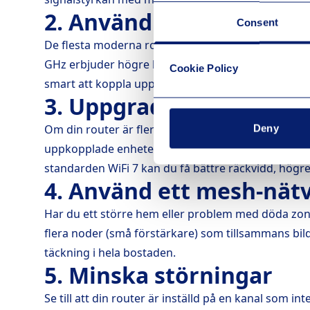
2. Använd rätt frekven
Consent
De flesta moderna routrar sänder på två olika fre
GHz erbjuder högre hastigheter men fungerar bäst
Cookie Policy
smart att koppla upp dem mot 5 GHz-bandet om mö
3. Uppgradera din route
Om din router är flera år gammal kan den vara en fl
Deny
uppkopplade enheter eller högre internethastighete
standarden WiFi 7 kan du få bättre räckvidd, högr
4. Använd ett mesh-nät
Har du ett större hem eller problem med döda zone
flera noder (små förstärkare) som tillsammans bild
täckning i hela bostaden.
5. Minska störningar
Se till att din router är inställd på en kanal som i