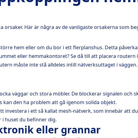
ika orsaker. Här är några av de vanligaste orsakerna som be
 större hem eller om du bor i ett flerplanshus. Detta påverkar
rummet eller hemmakontoret? Se då till att placera routern 
tern måste inte stå alldeles intill nätverksuttaget i väggen.
 tjocka väggar och stora möbler. De blockerar signalen och 
lös kan den ha problem att gå igenom solida objekt.
 investera i ett så kallat mesh-nätverk, som innebär att du
r i huset du befinner dig.
tronik eller grannar