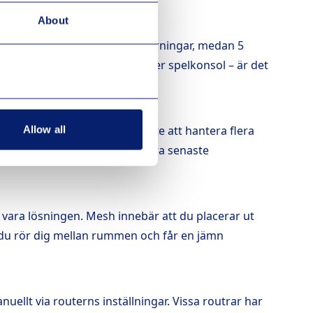
About
n är också mer känslig för störningar, medan 5
bredd – som en smart-TV eller spelkonsol – är det
dre modeller klarar kanske inte att hantera flera
Allow all
 WiFi 6, WiFi 6E eller den allra senaste
 vara lösningen. Mesh innebär att du placerar ut
r du rör dig mellan rummen och får en jämn
nuellt via routerns inställningar. Vissa routrar har