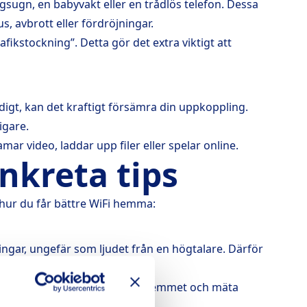
gsugn, en babyvakt eller en trådlös telefon. Dessa
, avbrott eller fördröjningar.
ikstockning”. Detta gör det extra viktigt att
igt, kan det kraftigt försämra din uppkoppling.
igare.
ar video, laddar upp filer eller spelar online.
nkreta tips
hur du får bättre WiFi hemma:
ningar, ungefär som ljudet från en högtalare. Därför
ps är att testa olika platser i hemmet och mäta