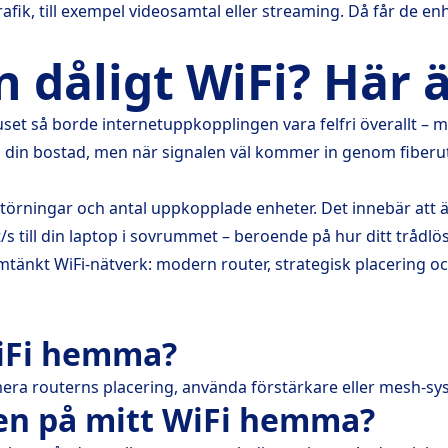
trafik, till exempel videosamtal eller streaming. Då får de 
 dåligt WiFi? Här ä
set så borde internetuppkopplingen vara felfri överallt – men
l din bostad, men när signalen väl kommer in genom fiberutta
 störningar och antal uppkopplade enheter. Det innebär att 
t/s till din laptop i sovrummet – beroende på hur ditt trådlö
mtänkt WiFi-nätverk: modern router, strategisk placering oc
WiFi hemma?
ra routerns placering, använda förstärkare eller mesh-syst
en på mitt WiFi hemma?