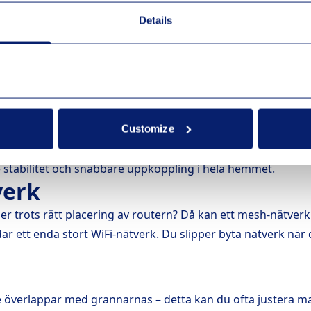
sband
Details
kvenser: 2,4 GHz och 5 GHz. 2,4 GHz har längre räckvidd me
 på kortare avstånd. För enheter som behöver mycket band
jligt.
r
askhals för ditt nätverk. Tekniken utvecklas snabbt, och äl
Customize
r. Genom att uppgradera till en modern router med stöd för
e stabilitet och snabbare uppkoppling i hela hemmet.
verk
r trots rätt placering av routern? Då kan ett mesh-nätverk
ar ett enda stort WiFi-nätverk. Du slipper byta nätverk nä
nte överlappar med grannarnas – detta kan du ofta justera ma