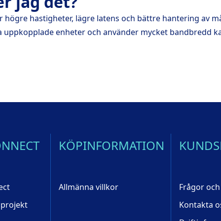
r jag det?
r högre hastigheter, lägre latens och bättre hantering av 
 uppkopplade enheter och använder mycket bandbredd kan 
ONNECT
KÖPINFORMATION
KUNDS
ect
Allmänna villkor
Frågor och
 projekt
Kontakta o