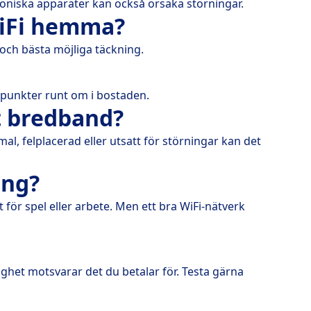
roniska apparater kan också orsaka störningar.
WiFi hemma?
och bästa möjliga täckning.
spunkter runt om i bostaden.
bt bredband?
al, felplacerad eller utsatt för störningar kan det
ing?
t för spel eller arbete. Men ett bra WiFi-nätverk
ghet motsvarar det du betalar för. Testa gärna