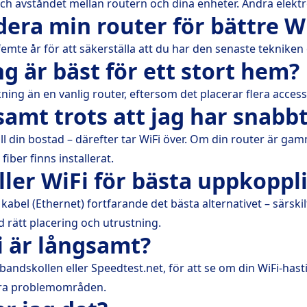
ch avståndet mellan routern och dina enheter. Andra elekt
dera min router för bättre 
te år för att säkerställa att du har den senaste tekniken 
ng är bäst för ett stort hem?
ning än en vanlig router, eftersom det placerar flera acces
gsamt trots att jag har snab
l din bostad – därefter tar WiFi över. Om din router är gamm
fiber finns installerat.
ller WiFi för bästa uppkoppl
kabel (Ethernet) fortfarande det bästa alternativet – särskil
ed rätt placering och utrustning.
i är långsamt?
ndskollen eller Speedtest.net, för att se om din WiFi-hasti
iera problemområden.