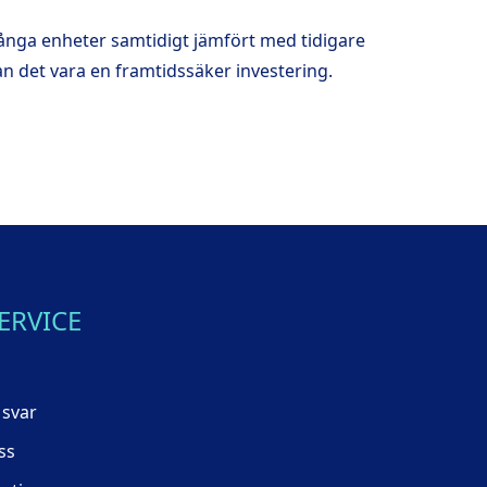
många enheter samtidigt jämfört med tidigare
det vara en framtidssäker investering.
ERVICE
 svar
ss