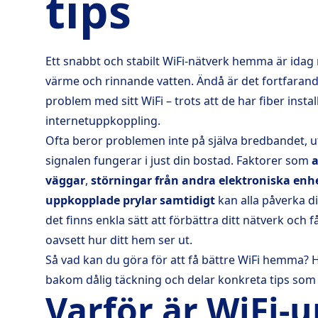
tips
Ett snabbt och stabilt WiFi-nätverk hemma är idag n
värme och rinnande vatten. Ändå är det fortfara
problem med sitt WiFi – trots att de har fiber insta
internetuppkoppling.
Ofta beror problemen inte på själva bredbandet, u
signalen fungerar i just din bostad. Faktorer som
a
väggar
,
störningar från andra elektroniska enh
uppkopplade prylar samtidigt
kan alla påverka d
det finns enkla sätt att förbättra ditt nätverk och f
oavsett hur ditt hem ser ut.
Så vad kan du göra för att få bättre WiFi hemma? 
bakom dålig täckning och delar konkreta tips som 
Varför är WiFi