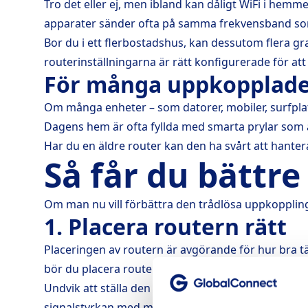
Tro det eller ej, men ibland kan dåligt WiFi i hem
apparater sänder ofta på samma frekvensband som di
Bor du i ett flerbostadshus, kan dessutom flera gr
routerinställningarna är rätt konfigurerade för at
För många uppkopplade
Om många enheter – som datorer, mobiler, surfplat
Dagens hem är ofta fyllda med smarta prylar som au
Har du en äldre router kan den ha svårt att hantera
Så får du bättr
Om man nu vill förbättra den trådlösa uppkopplin
1. Placera routern rätt
Placeringen av routern är avgörande för hur bra täc
bör du placera routern centralt i bostaden – gärna 
Undvik att ställa den i skåp, bakom TV:n eller nära
signalstyrkan med mobilen för att hitta den optima