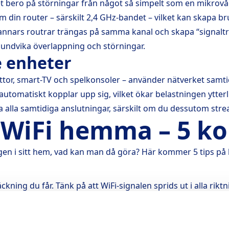
met bero på störningar från något så simpelt som en mikrovå
n router – särskilt 2,4 GHz-bandet – vilket kan skapa brus
annars routrar trängas på samma kanal och skapa “signaltraf
t undvika överlappning och störningar.
 enheter
tor, smart-TV och spelkonsoler – använder nätverket samtid
tomatiskt kopplar upp sig, vilket ökar belastningen ytterl
 alla samtidiga anslutningar, särskilt om du dessutom stream
e WiFi hemma – 5 ko
gen i sitt hem, vad kan man då göra? Här kommer 5 tips på 
kning du får. Tänk på att WiFi-signalen sprids ut i alla rikt
högt upp och fritt från hinder.
 andra elektroniska prylar som kan störa signalen. Ett bra ti
la placeringen.