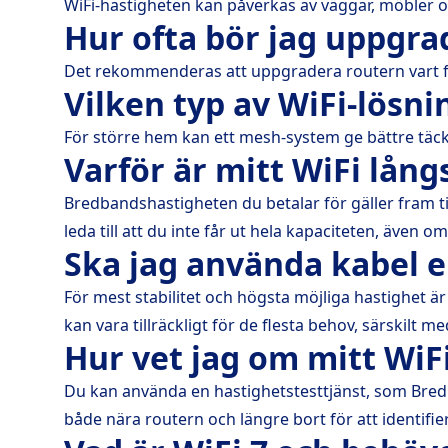
WiFi-hastigheten kan påverkas av väggar, möbler o
Hur ofta bör jag uppgra
Det rekommenderas att uppgradera routern vart fem
Vilken typ av WiFi-lösni
För större hem kan ett mesh-system ge bättre täck
Varför är mitt WiFi lån
Bredbandshastigheten du betalar för gäller fram til
leda till att du inte får ut hela kapaciteten, även om 
Ska jag använda kabel e
För mest stabilitet och högsta möjliga hastighet är 
kan vara tillräckligt för de flesta behov, särskilt m
Hur vet jag om mitt WiF
Du kan använda en hastighetstesttjänst, som Bredba
både nära routern och längre bort för att identif