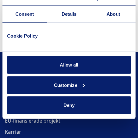
Consent
Details
About
Cookie Policy
Allow all
GLOBALCONNECT
Customize
Deny
Om GlobalConnect
EU-finansierade projekt
Karriär