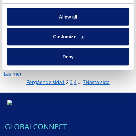
Allow all
Distansjobb från fritidshuset – så får du bäst
uppkoppling!
Customize
Med fiber får du stabil, snabb och obegränsad
uppkoppling som gör att du kan jobba, streama och
surfa precis som hemma – året runt. Här är fem
Deny
anledningar till varför…
Läs mer
Förgående sida
1
2
3
4
…
7
Nästa sida
GLOBALCONNECT