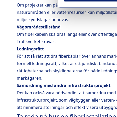
Om projektet kan påverka miljön, till exempel gen
naturområden eller vattenresurser, kan miljötillstå
miljöskyddslagar behövas.
Vägområdestillstånd
Om fiberkabeln ska dras längs eller över offentliga 
Trafikverket krävas.
Ledningsrätt
För att få rätt att dra fiberkablar över annans mar
formell ledningsrätt, vilket är ett juridiskt bindan
rättigheterna och skyldigheterna för både ledning
markägaren.
Samordning med andra infrastrukturprojekt
Det kan också vara nödvändigt att samordna med
infrastrukturprojekt, som vägbyggen eller vatten-
att minimera störningar och effektivisera utbyggn
Ta reda på hur en fiberinstallation g