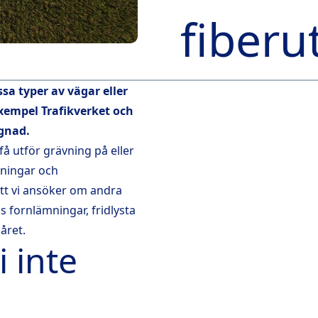
fiber
ssa typer av vägar eller
 exempel Trafikverket och
ggnad.
få utför grävning på eller
tningar och
att vi ansöker om andra
nns fornlämningar, fridlysta
året.
 inte