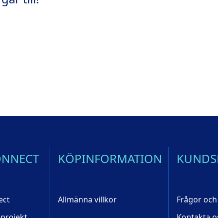
ONNECT
KÖPINFORMATION
KUNDS
ect
Allmänna villkor
Frågor och
 projekt
Kontakta o