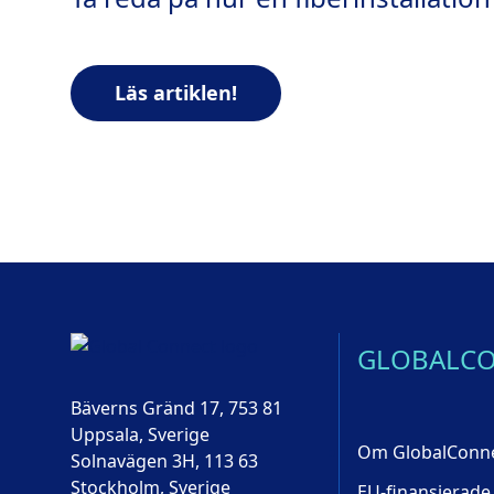
Läs artiklen!
GLOBALC
Bäverns Gränd 17, 753 81
Uppsala, Sverige
Om GlobalConn
Solnavägen 3H, 113 63
Stockholm, Sverige
EU-finansierade