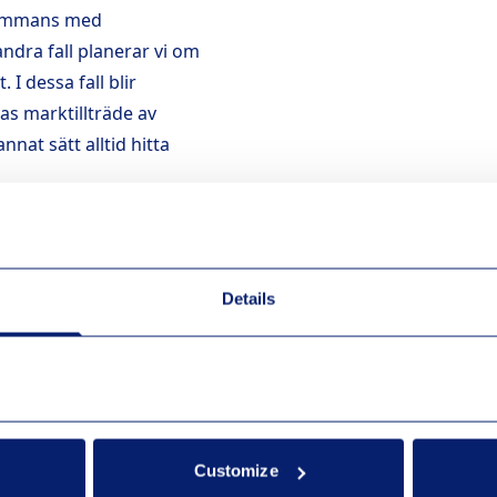
llsammans med
andra fall planerar vi om
I dessa fall blir
jas marktillträde av
nnat sätt alltid hitta
ävs?
arbeten, kan tillstånd
Details
t få tillstånd från
levanta myndigheter.
pföra master eller större
nen.
Customize