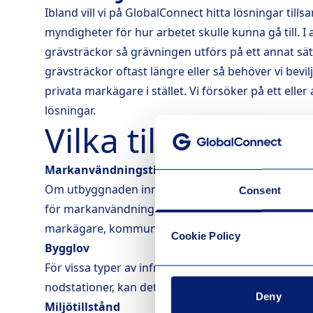
Ibland vill vi på GlobalConnect hitta lösningar ti
myndigheter för hur arbetet skulle kunna gå till. I 
grävsträckor så grävningen utförs på ett annat sätt. 
grävsträckor oftast längre eller så behöver vi bevil
privata markägare i stället. Vi försöker på ett eller a
lösningar.
Vilka tillstånd kr
Markanvändningstillstånd
Om utbyggnaden innebär grävning eller andra mark
Consent
för markanvändning behövas. Detta kan innebära at
markägare, kommunen, Trafikverket eller andra re
Cookie Policy
Bygglov
För vissa typer av infrastrukturarbeten, som att up
nodstationer, kan det krävas bygglov från kommu
Deny
Miljötillstånd