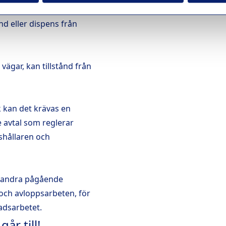
om att störa skyddade
nd eller dispens från
vägar, kan tillstånd från
k kan det krävas en
de avtal som reglerar
shållaren och
 andra pågående
 och avloppsarbeten, för
adsarbetet.
år till!