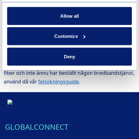
Allow all
Customize
Felsökning
Har du en aktiv bredbandstjänst ska du alltid vända dig
Deny
till din tjänsteleverantör. Om du har problem med din
fiber och inte ännu har beställt någon bredbandstjänst,
använd då vår
felsökningsguide
.
GLOBALCONNECT