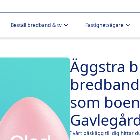
Beställ bredband & tv
Fastighetsägare
Äggstra b
bredbands
som boen
Gavlegår
I vårt påskägg till dig hitta