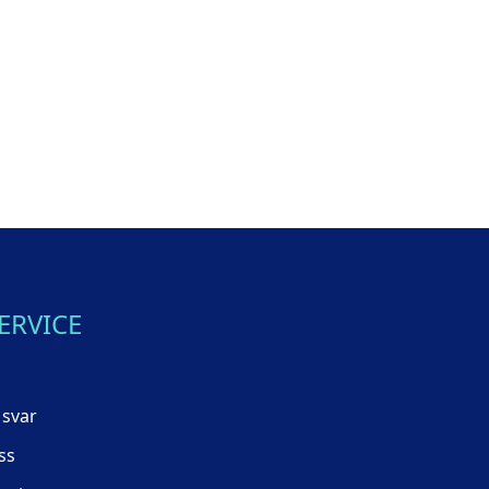
ERVICE
 svar
ss