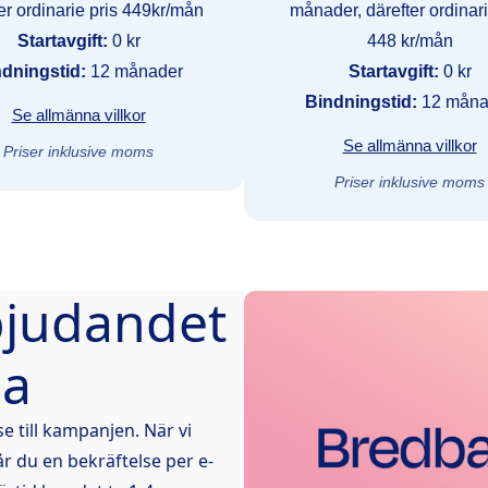
er ordinarie pris 449kr/mån
månader, därefter ordinari
Startavgift:
0 kr
448 kr/mån
dningstid:
12 månader
Startavgift:
0 kr
Bindningstid:
12 måna
Se allmänna villkor
Se allmänna villkor
Priser inklusive moms
Priser inklusive moms
bjudandet
na
e till kampanjen. När vi
r du en bekräftelse per e-