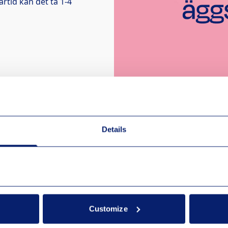
ärtid kan det ta 1-4
Details
nde 90 dagarna.
Customize
n