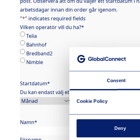
post. Observera att om du väljer ett startdatum i n
arbetsdagar innan din order går igenom.
"
*
" indicates required fields
Vilken operatör vill du ha?
*
Telia
Bahnhof
Bredband2
Nimble
Consent
Startdatum
*
Du kan endast välj ett startdatum inom de komma
Cookie Policy
Namn
*
Deny
Förnamn
Efternam