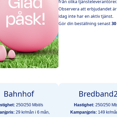
från olika tjänsteleverantörer.
Observera att erbjudandet är 
idag inte har en aktiv tjänst.
Gör din beställning senast
30 
Bahnhof
Bredband
stighet:
250/250 Mbit/s
Hastighet:
250/250 Mbi
njpris:
29 kr/mån i 6 mån,
Kampanjpris:
149 kr/mån