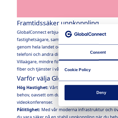
Framtidssäker uppkoppling
GlobalConnect erbjuder många lösningar för fiber t
fastighetsägare, samfälligheter och företag. Vårt
genom hela landet och vi har marknadens bredast
Consent
telefoni och andra digitala tjänster.
Villaägare, mindre företag och flerfamiljshus/bost
fiber och tjänster i vår beställningsportal.
Cookie Policy
Varför välja GlobalConnects bred
Hög Hastighet:
Vårt fibernätverk erbjuder hastig
Deny
behov, oavsett om du streamar filmer, spelar online-
videokonferenser.
Pålitlighet:
Med vår moderna infrastruktur och öv
du vara säker på en stabil uppkoppling när du be