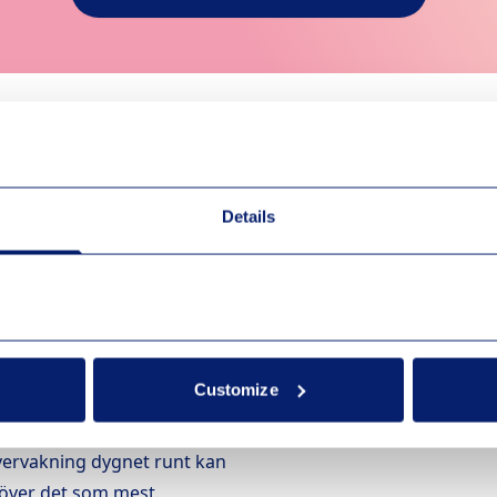
ill bostadsrättsföreningar,
 öppna och neutrala nät byggs
e utbud av bredband, TV,
Details
adsrättsföreningar beställer
band?
heter som möter alla dina
Customize
spel eller deltar i
ervakning dygnet runt kan
höver det som mest.