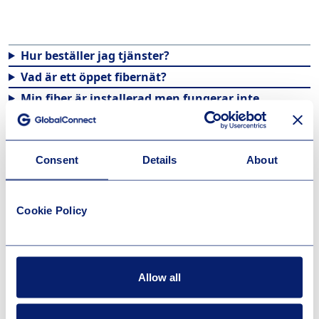
Hur beställer jag tjänster?
Vad är ett öppet fibernät?
Min fiber är installerad men fungerar inte
Hur startar jag om/gör en reset av
fibermottagaren?
Vart kopplar jag in router och tv-box?
Consent
Details
About
Hur sätts månadskostnaden för tjänsterna i ert
fibernät?
Cookie Policy
Min strömadapter är trasig, kan jag få en ny?
Vad betyder lamporna på fibermottagaren?
Information om avgrävd eller skadad fiberkabel
Allow all
Jag ska renovera, vad behöver jag tänka på?
Jag vill ändra placering av fiberutrustningen eller