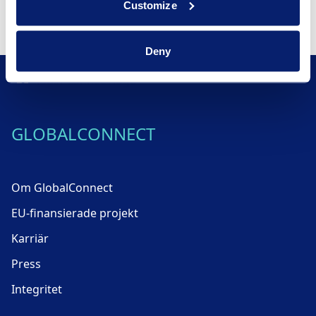
Customize
rören på min tomt
Fritidshustjänst
Deny
GLOBALCONNECT
Om GlobalConnect
EU-finansierade projekt
Karriär
Press
Integritet